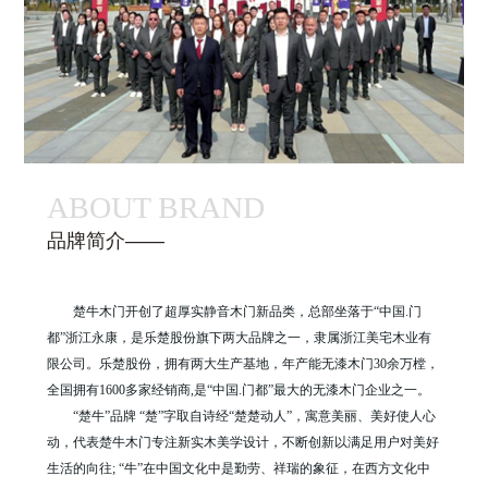
ABOUT BRAND
品牌简介——
楚牛木门开创了超厚实静音木门新品类，总部坐落于“中国.门
都”浙江永康，是乐楚股份旗下两大品牌之一，隶属浙江美宅木业有
限公司。乐楚股份，拥有两大生产基地，年产能无漆木门30余万樘，
全国拥有1600多家经销商,是“中国.门都”最大的无漆木门企业之一。
“楚牛”品牌 “楚”字取自诗经“楚楚动人”，寓意美丽、美好使人心
动，代表楚牛木门专注新实木美学设计，不断创新以满足用户对美好
生活的向往; “牛”在中国文化中是勤劳、祥瑞的象征，在西方文化中