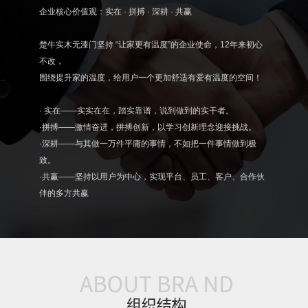
企业核心价值观：实在 · 拼搏 · 深耕 · 共赢
楚牛实木无漆门坚持 “让家更有温度”的企业使命，12年来初心
不改，
围绕提升家的温度，给用户一个更加舒适有爱有温度的空间！
· 实在——实实在在，踏实靠谱，说到做到的实干者。
·拼搏——激情奋进，拼搏创新，以学习创新理念迎接挑战。
·深耕——与其做一万件平庸的事情，不如把一件事情做到极
致。
·共赢——坚持以用户为中心，实现平台、员工、客户、合作伙
伴的多方共赢