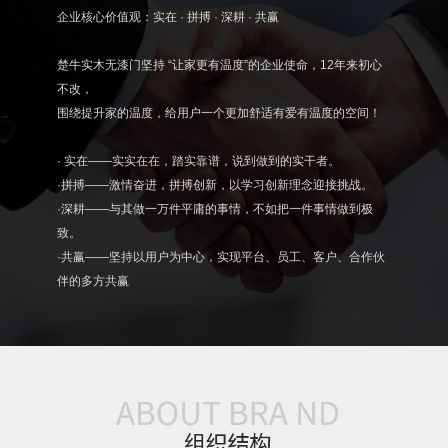
企业核心价值观：实在 · 拼搏 · 深耕 · 共赢
楚牛实木无漆门坚持 “让家更有温度”的企业使命，12年来初心
不改，
围绕提升家的温度，给用户一个更加舒适有爱有温度的空间！
· 实在——实实在在，踏实靠谱，说到做到的实干者。
·拼搏——激情奋进，拼搏创新，以学习创新理念迎接挑战。
·深耕——与其做一万件平庸的事情，不如把一件事情做到极
致。
·共赢——坚持以用户为中心，实现平台、员工、客户、合作伙
伴的多方共赢