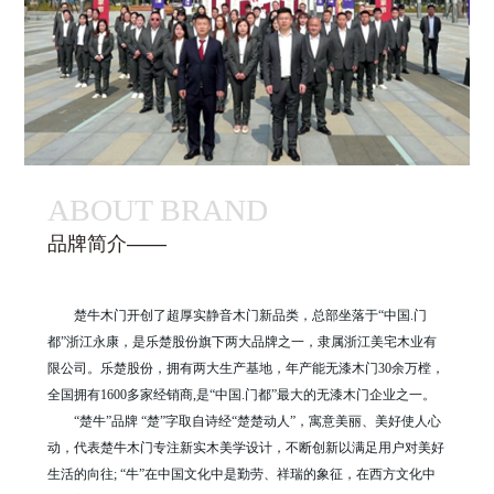
ABOUT BRAND
品牌简介——
楚牛木门开创了超厚实静音木门新品类，总部坐落于“中国.门
都”浙江永康，是乐楚股份旗下两大品牌之一，隶属浙江美宅木业有
限公司。乐楚股份，拥有两大生产基地，年产能无漆木门30余万樘，
全国拥有1600多家经销商,是“中国.门都”最大的无漆木门企业之一。
“楚牛”品牌 “楚”字取自诗经“楚楚动人”，寓意美丽、美好使人心
动，代表楚牛木门专注新实木美学设计，不断创新以满足用户对美好
生活的向往; “牛”在中国文化中是勤劳、祥瑞的象征，在西方文化中