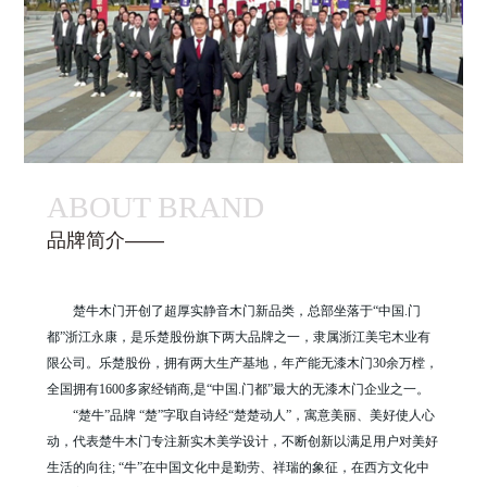
ABOUT BRAND
品牌简介——
楚牛木门开创了超厚实静音木门新品类，总部坐落于“中国.门
都”浙江永康，是乐楚股份旗下两大品牌之一，隶属浙江美宅木业有
限公司。乐楚股份，拥有两大生产基地，年产能无漆木门30余万樘，
全国拥有1600多家经销商,是“中国.门都”最大的无漆木门企业之一。
“楚牛”品牌 “楚”字取自诗经“楚楚动人”，寓意美丽、美好使人心
动，代表楚牛木门专注新实木美学设计，不断创新以满足用户对美好
生活的向往; “牛”在中国文化中是勤劳、祥瑞的象征，在西方文化中