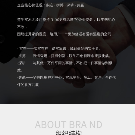
企业核心价值观：实在 · 拼搏 · 深耕 · 共赢
楚牛实木无漆门坚持 “让家更有温度”的企业使命，12年来初心
不改，
围绕提升家的温度，给用户一个更加舒适有爱有温度的空间！
· 实在——实实在在，踏实靠谱，说到做到的实干者。
·拼搏——激情奋进，拼搏创新，以学习创新理念迎接挑战。
·深耕——与其做一万件平庸的事情，不如把一件事情做到极
致。
·共赢——坚持以用户为中心，实现平台、员工、客户、合作伙
伴的多方共赢