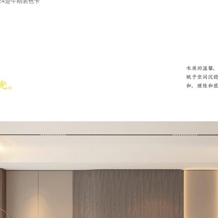
24楚牛精装色卡