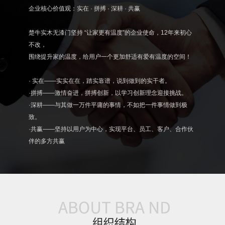
企业核心价值观：实在 · 拼搏 · 深耕 · 共赢
楚牛实木无漆门坚持 “让家更有温度”的企业使命，12年来初心
不改，
围绕提升家的温度，给用户一个更加舒适有爱有温度的空间！
· 实在——实实在在，踏实靠谱，说到做到的实干者。
·拼搏——激情奋进，拼搏创新，以学习创新理念迎接挑战。
·深耕——与其做一万件平庸的事情，不如把一件事情做到极
致。
·共赢——坚持以用户为中心，实现平台、员工、客户、合作伙
伴的多方共赢