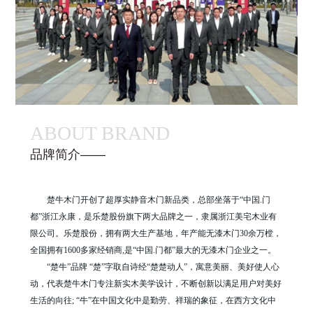
ABOUT BRAND
品牌简介——
楚牛木门开创了超厚实静音木门新品类，总部坐落于“中国.门
都”浙江永康，是乐楚股份旗下两大品牌之一，隶属浙江美宅木业有
限公司。乐楚股份，拥有两大生产基地，年产能无漆木门30余万樘，
全国拥有1600多家经销商,是“中国.门都”最大的无漆木门企业之一。
“楚牛”品牌 “楚”字取自诗经“楚楚动人”，寓意美丽、美好使人心
动，代表楚牛木门专注新实木美学设计，不断创新以满足用户对美好
生活的向往; “牛”在中国文化中是勤劳、祥瑞的象征，在西方文化中