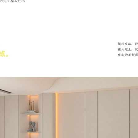
24楚牛精装色卡