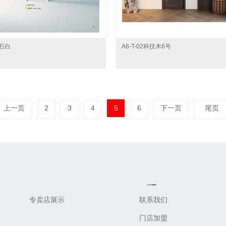
钻石白
A6-T-02科技木6号
上一页
2
3
4
5
6
下一页
尾页
Design
Service
专卖店展示
联系我们
门店加盟