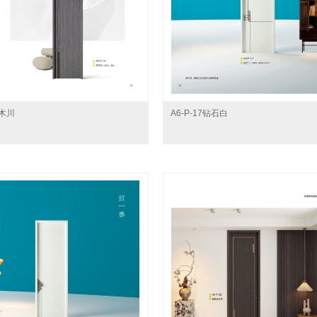
青木川
A6-P-17钻石白