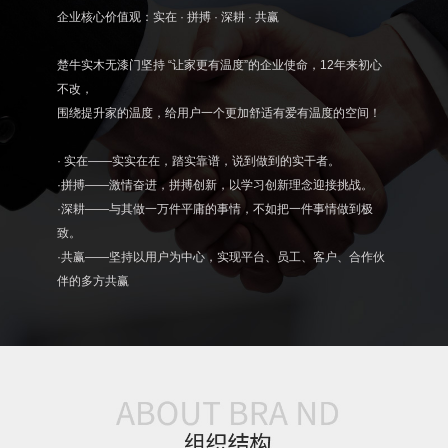
企业核心价值观：实在 · 拼搏 · 深耕 · 共赢
楚牛实木无漆门坚持 “让家更有温度”的企业使命，12年来初心
不改，
围绕提升家的温度，给用户一个更加舒适有爱有温度的空间！
· 实在——实实在在，踏实靠谱，说到做到的实干者。
·拼搏——激情奋进，拼搏创新，以学习创新理念迎接挑战。
·深耕——与其做一万件平庸的事情，不如把一件事情做到极
致。
·共赢——坚持以用户为中心，实现平台、员工、客户、合作伙
伴的多方共赢