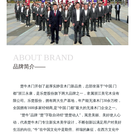
ABOUT BRAND
品牌简介——
楚牛木门开创了超厚实静音木门新品类，总部坐落于“中国.门
都”浙江永康，是乐楚股份旗下两大品牌之一，隶属浙江美宅木业有
限公司。乐楚股份，拥有两大生产基地，年产能无漆木门30余万樘，
全国拥有1600多家经销商,是“中国.门都”最大的无漆木门企业之一。
“楚牛”品牌 “楚”字取自诗经“楚楚动人”，寓意美丽、美好使人心
动，代表楚牛木门专注新实木美学设计，不断创新以满足用户对美好
生活的向往; “牛”在中国文化中是勤劳、祥瑞的象征，在西方文化中