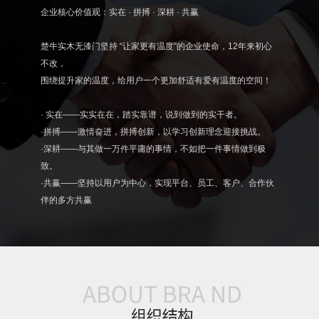
企业核心价值观：实在 · 拼搏 · 深耕 · 共赢
楚牛实木无漆门坚持 “让家更有温度”的企业使命，12年来初心
不改，
围绕提升家的温度，给用户一个更加舒适有爱有温度的空间！
· 实在——实实在在，踏实靠谱，说到做到的实干者。
·拼搏——激情奋进，拼搏创新，以学习创新理念迎接挑战。
·深耕——与其做一万件平庸的事情，不如把一件事情做到极
致。
·共赢——坚持以用户为中心，实现平台、员工、客户、合作伙
伴的多方共赢