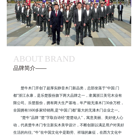
ABOUT BRAND
品牌简介——
楚牛木门开创了超厚实静音木门新品类，总部坐落于“中国.门
都”浙江永康，是乐楚股份旗下两大品牌之一，隶属浙江美宅木业有
限公司。乐楚股份，拥有两大生产基地，年产能无漆木门30余万樘，
全国拥有1600多家经销商,是“中国.门都”最大的无漆木门企业之一。
“楚牛”品牌 “楚”字取自诗经“楚楚动人”，寓意美丽、美好使人心
动，代表楚牛木门专注新实木美学设计，不断创新以满足用户对美好
生活的向往; “牛”在中国文化中是勤劳、祥瑞的象征，在西方文化中