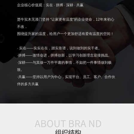
企业核心价值观：实在 · 拼搏 · 深耕 · 共赢
楚牛实木无漆门坚持 “让家更有温度”的企业使命，12年来初心
不改，
围绕提升家的温度，给用户一个更加舒适有爱有温度的空间！
· 实在——实实在在，踏实靠谱，说到做到的实干者。
·拼搏——激情奋进，拼搏创新，以学习创新理念迎接挑战。
·深耕——与其做一万件平庸的事情，不如把一件事情做到极
致。
·共赢——坚持以用户为中心，实现平台、员工、客户、合作伙
伴的多方共赢