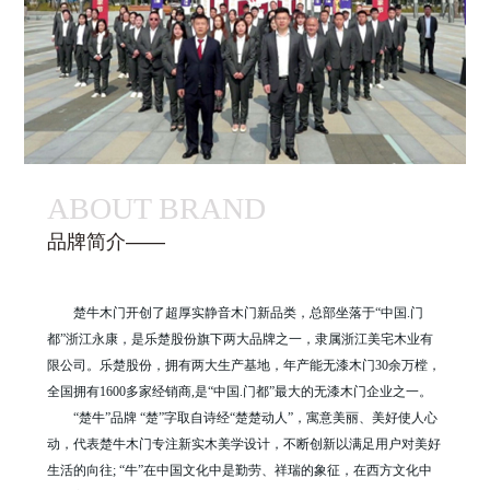
ABOUT BRAND
品牌简介——
楚牛木门开创了超厚实静音木门新品类，总部坐落于“中国.门
都”浙江永康，是乐楚股份旗下两大品牌之一，隶属浙江美宅木业有
限公司。乐楚股份，拥有两大生产基地，年产能无漆木门30余万樘，
全国拥有1600多家经销商,是“中国.门都”最大的无漆木门企业之一。
“楚牛”品牌 “楚”字取自诗经“楚楚动人”，寓意美丽、美好使人心
动，代表楚牛木门专注新实木美学设计，不断创新以满足用户对美好
生活的向往; “牛”在中国文化中是勤劳、祥瑞的象征，在西方文化中