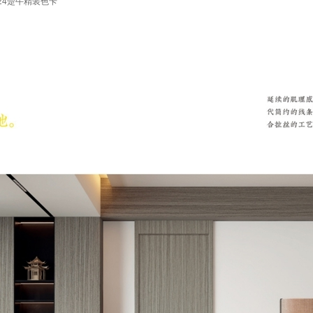
24楚牛精装色卡