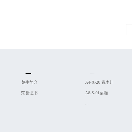
About Us
Product
楚牛简介
A4-X-20 青木川
荣誉证书
A8-S-01栗咖
...