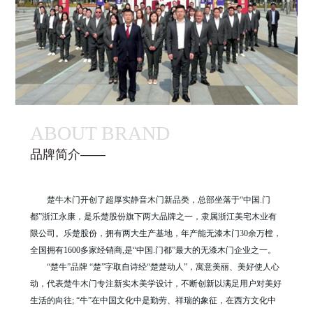
ABOUT BRAND
品牌简介——
楚牛木门开创了超厚实静音木门新品类，总部坐落于“中国.门
都”浙江永康，是乐楚股份旗下两大品牌之一，隶属浙江美宅木业有
限公司。乐楚股份，拥有两大生产基地，年产能无漆木门30余万樘，
全国拥有1600多家经销商,是“中国.门都”最大的无漆木门企业之一。
“楚牛”品牌 “楚”字取自诗经“楚楚动人”，寓意美丽、美好使人心
动，代表楚牛木门专注新实木美学设计，不断创新以满足用户对美好
生活的向往; “牛”在中国文化中是勤劳、祥瑞的象征，在西方文化中