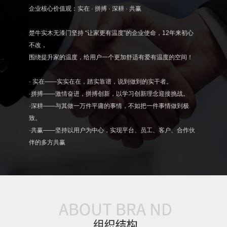
企业核心价值观：实在 · 拼搏 · 深耕 · 共赢
楚牛实木无漆门坚持 “让家更有温度”的企业使命，12年来初心
不改，
围绕提升家的温度，给用户一个更加舒适有爱有温度的空间！
· 实在——实实在在，踏实靠谱，说到做到的实干者。
·拼搏——激情奋进，拼搏创新，以学习创新理念迎接挑战。
·深耕——与其做一万件平庸的事情，不如把一件事情做到极
致。
·共赢——坚持以用户为中心，实现平台、员工、客户、合作伙
伴的多方共赢